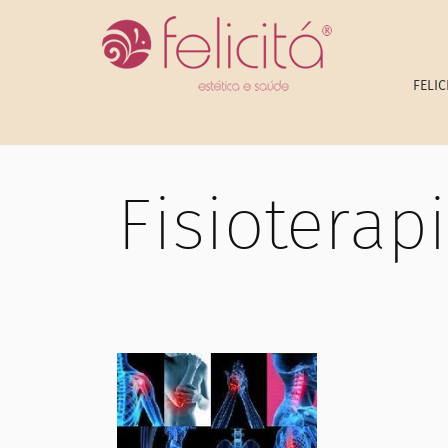
FELIC
Fisioterap